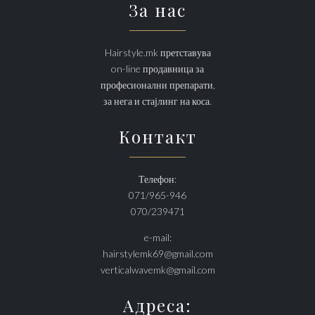
За нас
Hairstyle.mk претставува
on-line продавница за
професионални препарати,
за нега и стајлинг на коса.
Контакт
Телефон:
071/965-946
070/239471
e-mail:
hairstylemk69@gmail.com
verticalwavemk@gmail.com
Адреса: