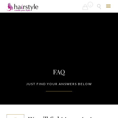
...


Skip
to
content
FAQ
JUST FIND YOUR ANSWERS BELOW