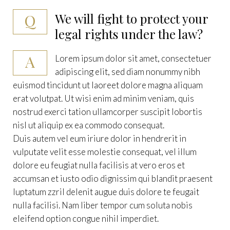
Q
We will fight to protect your
legal rights under the law?
A
Lorem ipsum dolor sit amet, consectetuer
adipiscing elit, sed diam nonummy nibh
euismod tincidunt ut laoreet dolore magna aliquam
erat volutpat. Ut wisi enim ad minim veniam, quis
nostrud exerci tation ullamcorper suscipit lobortis
nisl ut aliquip ex ea commodo consequat.
Duis autem vel eum iriure dolor in hendrerit in
vulputate velit esse molestie consequat, vel illum
dolore eu feugiat nulla facilisis at vero eros et
accumsan et iusto odio dignissim qui blandit praesent
luptatum zzril delenit augue duis dolore te feugait
nulla facilisi. Nam liber tempor cum soluta nobis
eleifend option congue nihil imperdiet.