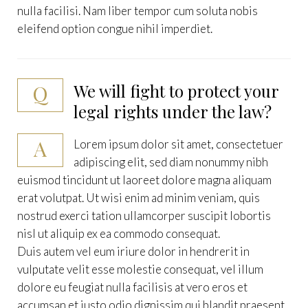
nulla facilisi. Nam liber tempor cum soluta nobis
eleifend option congue nihil imperdiet.
Q
We will fight to protect your
legal rights under the law?
A
Lorem ipsum dolor sit amet, consectetuer
adipiscing elit, sed diam nonummy nibh
euismod tincidunt ut laoreet dolore magna aliquam
erat volutpat. Ut wisi enim ad minim veniam, quis
nostrud exerci tation ullamcorper suscipit lobortis
nisl ut aliquip ex ea commodo consequat.
Duis autem vel eum iriure dolor in hendrerit in
vulputate velit esse molestie consequat, vel illum
dolore eu feugiat nulla facilisis at vero eros et
accumsan et iusto odio dignissim qui blandit praesent