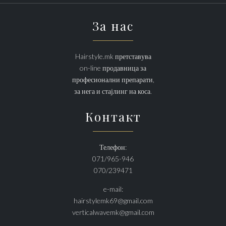
За нас
Hairstyle.mk претставува
on-line продавница за
професионални препарати,
за нега и стајлинг на коса.
Контакт
Телефон:
071/965-946
070/239471
e-mail:
hairstylemk69@gmail.com
verticalwavemk@gmail.com