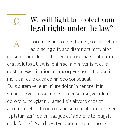
Q
We will fight to protect your
legal rights under the law?
A
Lorem ipsum dolor sit amet, consectetuer
adipiscing elit, sed diam nonummy nibh
euismod tincidunt ut laoreet dolore magna aliquam
erat volutpat. Ut wisi enim ad minim veniam, quis
nostrud exerci tation ullamcorper suscipit lobortis
nisl ut aliquip ex ea commodo consequat.
Duis autem vel eum iriure dolor in hendrerit in
vulputate velit esse molestie consequat, vel illum
dolore eu feugiat nulla facilisis at vero eros et
accumsan et iusto odio dignissim qui blandit praesent
luptatum zzril delenit augue duis dolore te feugait
nulla facilisi. Nam liber tempor cum soluta nobis