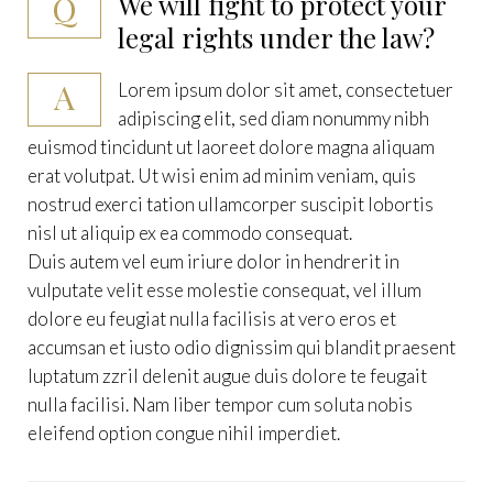
Q
We will fight to protect your
legal rights under the law?
A
Lorem ipsum dolor sit amet, consectetuer
adipiscing elit, sed diam nonummy nibh
euismod tincidunt ut laoreet dolore magna aliquam
erat volutpat. Ut wisi enim ad minim veniam, quis
nostrud exerci tation ullamcorper suscipit lobortis
nisl ut aliquip ex ea commodo consequat.
Duis autem vel eum iriure dolor in hendrerit in
vulputate velit esse molestie consequat, vel illum
dolore eu feugiat nulla facilisis at vero eros et
accumsan et iusto odio dignissim qui blandit praesent
luptatum zzril delenit augue duis dolore te feugait
nulla facilisi. Nam liber tempor cum soluta nobis
eleifend option congue nihil imperdiet.