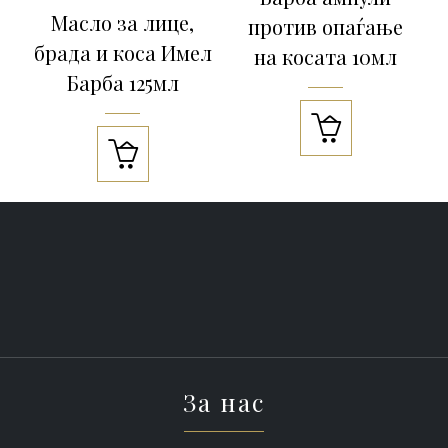
Масло за лице,
против опаѓање
брада и коса Имел
на косата 10мл
Барба 125мл


За нас