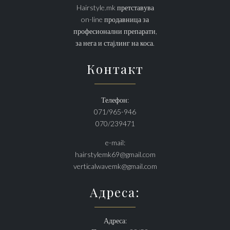
Hairstyle.mk претставува
on-line продавница за
професионални препарати,
за нега и стајлинг на коса.
Контакт
Телефон:
071/965-946
070/239471
e-mail:
hairstylemk69@gmail.com
verticalwavemk@gmail.com
Адреса:
Адреса: