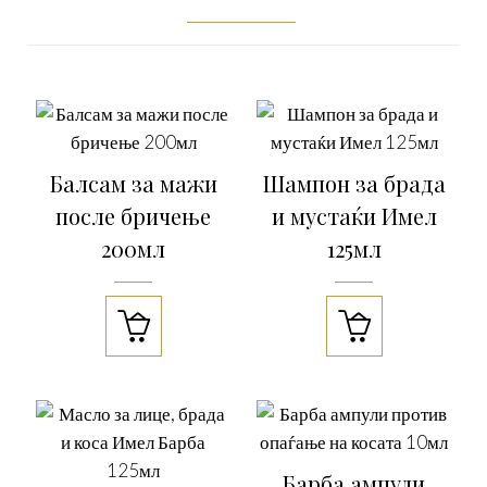
Балсам за мажи
Шампон за брада
после бричење
и мустаќи Имел
200мл
125мл


Барба ампули