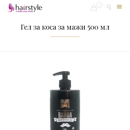
...


Skip
to
Гел за коса за мажи 500 мл
content