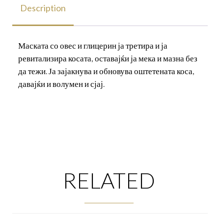
Description
Маската со овес и глицерин ја третира и ја
ревитализира косата, оставајќи ја мека и мазна без
да тежи. Ја зајакнува и обновува оштетената коса,
давајќи и волумен и сјај.
RELATED