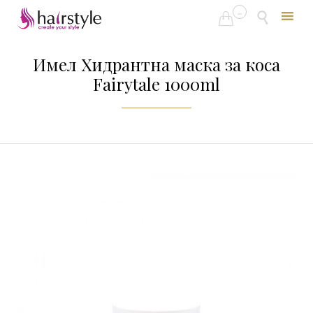
...


Skip
to
Имел Хидрантна маска за коса
content
Fairytale 1000ml