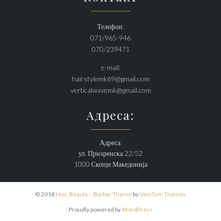
Телефон:
071/965-946
070/239471
e-mail:
hairstylemk69@gmail.com
verticalwavemk@gmail.com
Адреса:
Адреса:
ул. Призренска 22/52
1000 Скопје Македонија
© 2018
Hair, Beauty – Barber Theme
by
VamTam Themes
Proudly powered by
WordPress