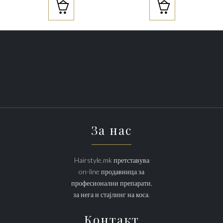


За нас
Hairstyle.mk претставува
on-line продавница за
професионални препарати,
за нега и стајлинг на коса.
Контакт