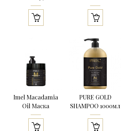


Imel Macadamia
PURE GOLD
Oil Маска
SHAMPOO 1000мл

