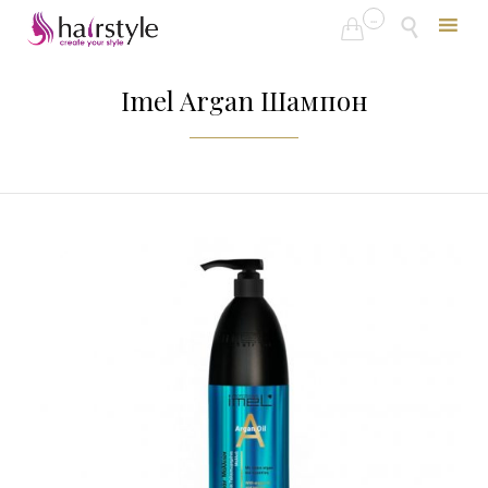
...


Skip
to
Imel Argan Шампон
content