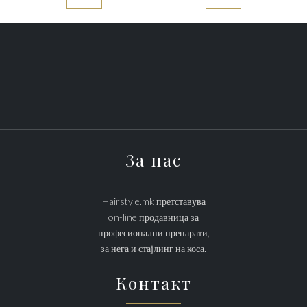
За нас
Hairstyle.mk претставува
on-line продавница за
професионални препарати,
за нега и стајлинг на коса.
Контакт