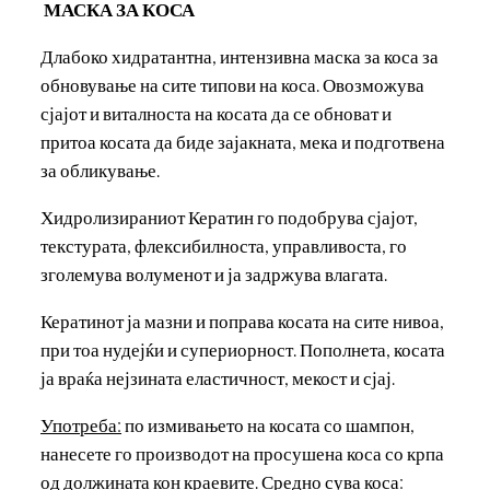
МАСКА ЗА КОСА
Длабоко хидратантна, интензивна маска за коса за
обновување на сите типови на коса. Овозможува
сјајот и виталноста на косата да се обноват и
притоа косата да биде зајакната, мека и подготвена
за обликување.
Хидролизираниот Кератин го подобрува сјајот,
текстурата, флексибилноста, управливоста, го
зголемува волуменот и ја задржува влагата.
Кератинот ја мазни и поправа косата на сите нивоа,
при тоа нудејќи и супериорност. Пополнета, косата
ја враќа нејзината еластичност, мекост и сјај.
Употреба
:
по измивањето на косата со шампон,
нанесете го производот на просушена коса со крпа
од должината кон краевите.
Средно сува коса
: