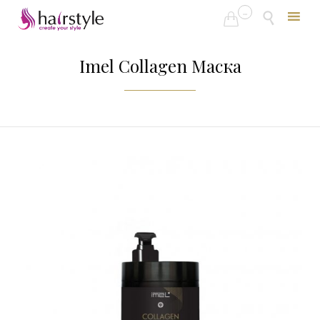
...


Skip
to
Imel Collagen Маска
content