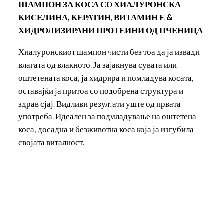
ШАМПОН ЗА КОСА
СО ХИАЛУРОНСКА
КИСЕЛИНА, КЕРАТИН, ВИТАМИН Е &
ХИДРОЛИЗИРАНИ ПРОТЕИНИ ОД ПЧЕНИЦА
Хиалуронскиот шампон чисти без тоа да ја извади
влагата од влакното. Ја зајакнува сувата или
оштетената коса, ја хидрира и помладува косата,
оставајќи ја притоа со подобрена структура и
здрав сјај. Видливи резултати уште од првата
употреба. Идеален за подмладување на оштетена
коса, досадна и безживотна коса која ја изгубила
својата виталност.