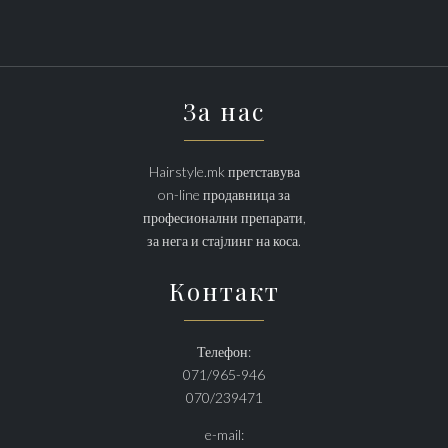
За нас
Hairstyle.mk претставува
on-line продавница за
професионални препарати,
за нега и стајлинг на коса.
Контакт
Телефон:
071/965-946
070/239471
e-mail: