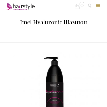
...


Skip
to
Imel Hyaluronic Шампон
content