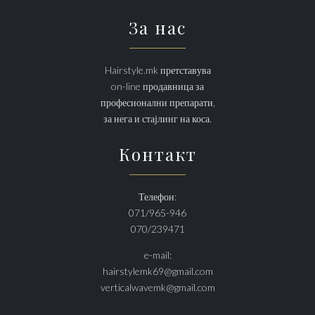
За нас
Hairstyle.mk претставува
on-line продавница за
професионални препарати,
за нега и стајлинг на коса.
Контакт
Телефон:
071/965-946
070/239471
e-mail:
hairstylemk69@gmail.com
verticalwavemk@gmail.com