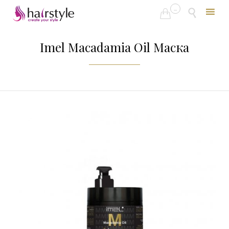
...


Skip
to
Imel Macadamia Oil Маска
content