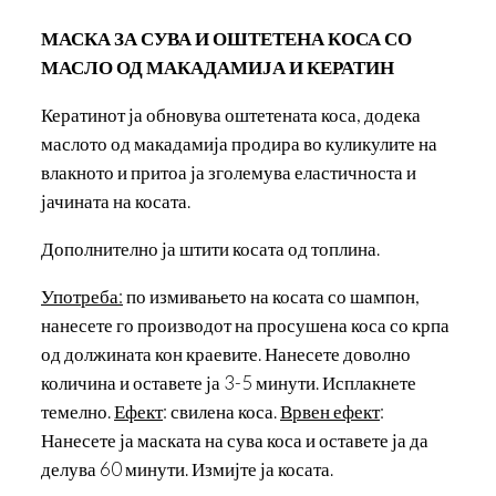
МАСКА ЗА СУВА И ОШТЕТЕНА КОСА
СО
МАСЛО ОД МАКАДАМИЈА И КЕРАТИН
Кератинот ја обновува оштетената коса, додека
маслото од макадамија продира во куликулите на
влакното и притоа ја зголемува еластичноста и
јачината на косата.
Дополнително ја штити косата од топлина.
Употреба
:
по измивањето на косата со шампон,
нанесете го производот на просушена коса со крпа
од должината кон краевите. Нанесете доволно
количина и оставете ја 3-5 минути. Исплакнете
темелно.
Ефект
: свилена коса.
Врвен ефект
:
Нанесете ја маската на сува коса и оставете ја да
делува 60 минути. Измијте ја косата.