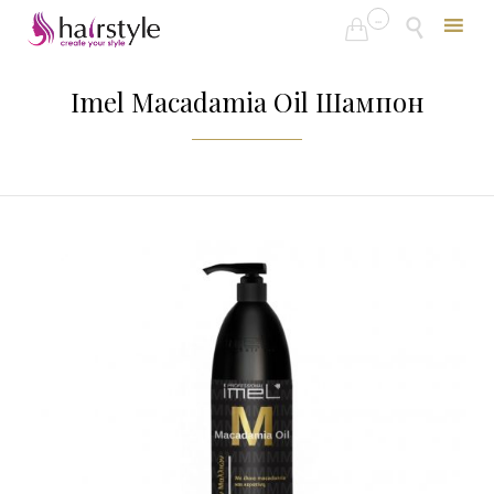
...


Skip
to
Imel Macadamia Oil Шампон
content