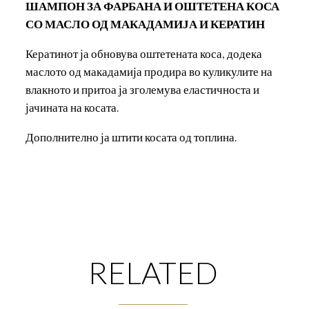
ШАМПОН ЗА ФАРБАНА И ОШТЕТЕНА КОСА
СО МАСЛО ОД МАКАДАМИЈА И КЕРАТИН
Кератинот ја обновува оштетената коса, додека
маслото од макадамија продира во куликулите на
влакното и притоа ја зголемува еластичноста и
јачината на косата.
Дополнително ја штити косата од топлина.
RELATED