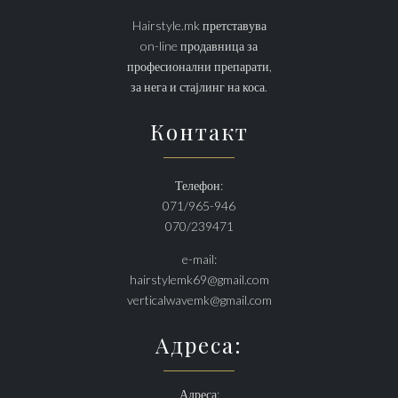
Hairstyle.mk претставува
on-line продавница за
професионални препарати,
за нега и стајлинг на коса.
Контакт
Телефон:
071/965-946
070/239471
e-mail:
hairstylemk69@gmail.com
verticalwavemk@gmail.com
Адреса:
Адреса: