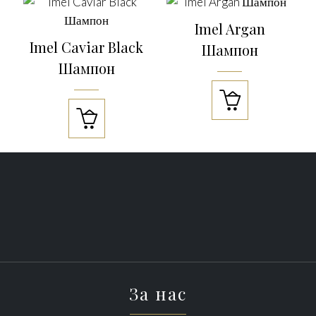
Imel Argan
Imel Caviar Black
Шампон
Шампон


За нас