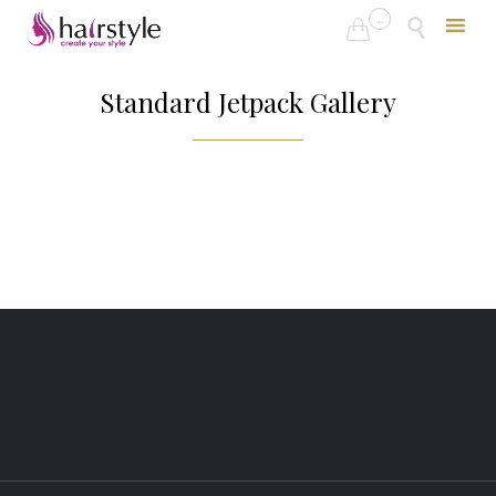
...


Skip
to
Standard Jetpack Gallery
content