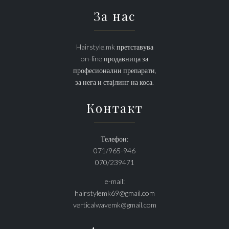
За нас
Hairstyle.mk претставува
on-line продавница за
професионални препарати,
за нега и стајлинг на коса.
Контакт
Телефон:
071/965-946
070/239471
e-mail:
hairstylemk69@gmail.com
verticalwavemk@gmail.com