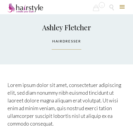
...


Skip
to
Ashley Fletcher
content
HAIRDRESSER
Lorem ipsum dolor sit amet, consectetuer adipiscing
elit, sed diam nonummy nibh euismod tincidunt ut
laoreet dolore magna aliquam erat volutpat. Ut wisi
enim ad minim veniam, quis nostrud exerci tation
ullamcorper suscipit lobortis nisl ut aliquip ex ea
commodo consequat.