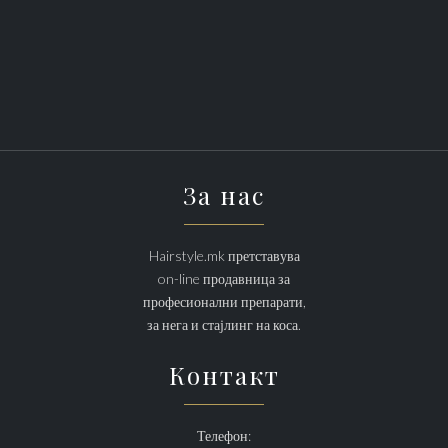
За нас
Hairstyle.mk претставува
on-line продавница за
професионални препарати,
за нега и стајлинг на коса.
Контакт
Телефон: