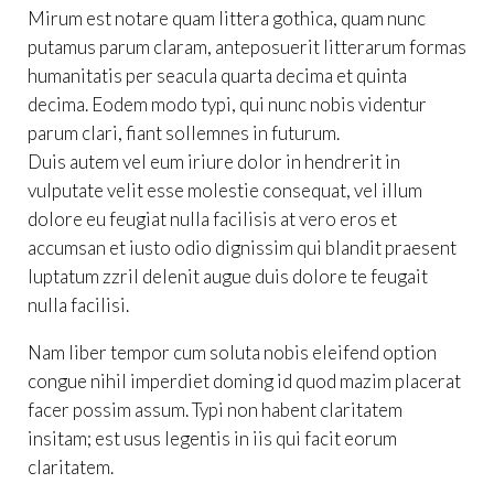
Mirum est notare quam littera gothica, quam nunc
putamus parum claram, anteposuerit litterarum formas
humanitatis per seacula quarta decima et quinta
decima. Eodem modo typi, qui nunc nobis videntur
parum clari, fiant sollemnes in futurum.
Duis autem vel eum iriure dolor in hendrerit in
vulputate velit esse molestie consequat, vel illum
dolore eu feugiat nulla facilisis at vero eros et
accumsan et iusto odio dignissim qui blandit praesent
luptatum zzril delenit augue duis dolore te feugait
nulla facilisi.
Nam liber tempor cum soluta nobis eleifend option
congue nihil imperdiet doming id quod mazim placerat
facer possim assum. Typi non habent claritatem
insitam; est usus legentis in iis qui facit eorum
claritatem.