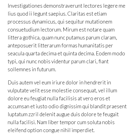
Investigationes demonstraverunt lectores legere me
lius quod ii legunt saepius. Claritas est etiam
processus dynamicus, qui sequitur mutationem
consuetudium lectorum. Mirum est notare quam
littera gothica, quam nunc putamus parum claram,
anteposuerit litterarum formas humanitatis per
seacula quarta decima et quinta decima. Eodem modo
typi, qui nunc nobis videntur parum clari, fiant
sollemnes in futurum.
Duis autem vel eum iriure dolor in hendrerit in
vulputate velit esse molestie consequat, vel illum
dolore eu feugiat nulla facilisis at vero eros et
accumsan et iusto odio dignissim qui blandit praesent
luptatum zzril delenit augue duis dolore te feugait
nulla facilisi. Nam liber tempor cum soluta nobis
eleifend option congue nihil imperdiet.