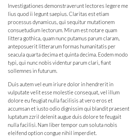
Investigationes demonstraverunt lectores legere me
lius quod ii legunt saepius. Claritas est etiam
processus dynamicus, qui sequitur mutationem
consuetudium lectorum. Mirum est notare quam
littera gothica, quam nunc putamus parum claram,
anteposuerit litterarum formas humanitatis per
seacula quarta decima et quinta decima. Eodem modo
typi, qui nunc nobis videntur parum clari, fiant
sollemnes in futurum.
Duis autem vel eum iriure dolor in hendrerit in
vulputate velit esse molestie consequat, vel illum
dolore eu feugiat nulla facilisis at vero eros et
accumsan et iusto odio dignissim qui blandit praesent
luptatum zzril delenit augue duis dolore te feugait
nulla facilisi. Nam liber tempor cum soluta nobis
eleifend option congue nihil imperdiet.