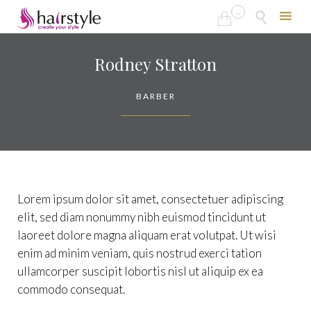
...


Skip
to
Rodney Stratton
content
BARBER
Lorem ipsum dolor sit amet, consectetuer adipiscing
elit, sed diam nonummy nibh euismod tincidunt ut
laoreet dolore magna aliquam erat volutpat. Ut wisi
enim ad minim veniam, quis nostrud exerci tation
ullamcorper suscipit lobortis nisl ut aliquip ex ea
commodo consequat.