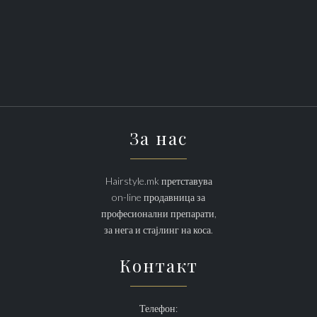
За нас
Hairstyle.mk претставува
on-line продавница за
професионални препарати,
за нега и стајлинг на коса.
Контакт
Телефон: