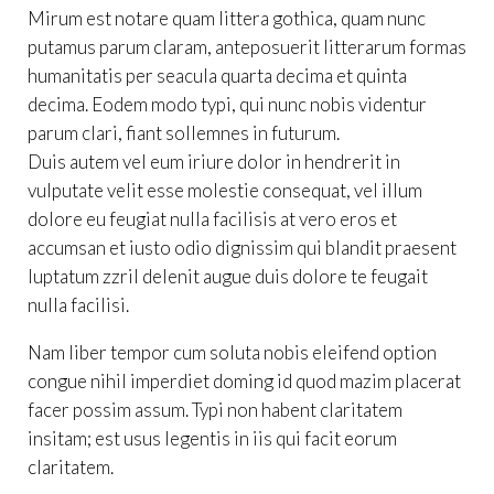
Mirum est notare quam littera gothica, quam nunc
putamus parum claram, anteposuerit litterarum formas
humanitatis per seacula quarta decima et quinta
decima. Eodem modo typi, qui nunc nobis videntur
parum clari, fiant sollemnes in futurum.
Duis autem vel eum iriure dolor in hendrerit in
vulputate velit esse molestie consequat, vel illum
dolore eu feugiat nulla facilisis at vero eros et
accumsan et iusto odio dignissim qui blandit praesent
luptatum zzril delenit augue duis dolore te feugait
nulla facilisi.
Nam liber tempor cum soluta nobis eleifend option
congue nihil imperdiet doming id quod mazim placerat
facer possim assum. Typi non habent claritatem
insitam; est usus legentis in iis qui facit eorum
claritatem.