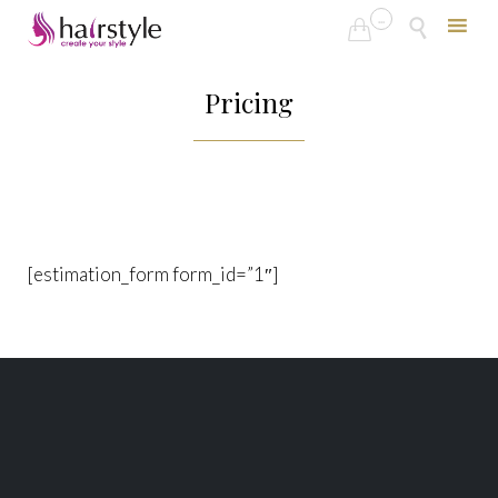
...


Skip
to
Pricing
content
[estimation_form form_id=”1″]