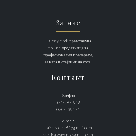
За нас
Hairstyle.mk претставува
on-line продавница за
професионални препарати,
за нега и стајлинг на коса.
Контакт
Телефон:
071/965-946
070/239471
e-mail:
hairstylemk69@gmail.com
verticalwavemk@gmail.com