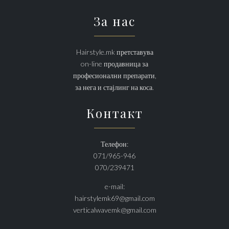
За нас
Hairstyle.mk претставува
on-line продавница за
професионални препарати,
за нега и стајлинг на коса.
Контакт
Телефон:
071/965-946
070/239471
e-mail:
hairstylemk69@gmail.com
verticalwavemk@gmail.com