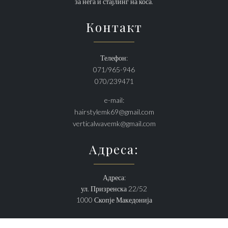
за нега и стајлинг на коса.
Контакт
Телефон:
071/965-946
070/239471
e-mail:
hairstylemk69@gmail.com
verticalwavemk@gmail.com
Адреса:
Адреса:
ул. Призренска 22/52
1000 Скопје Македонија