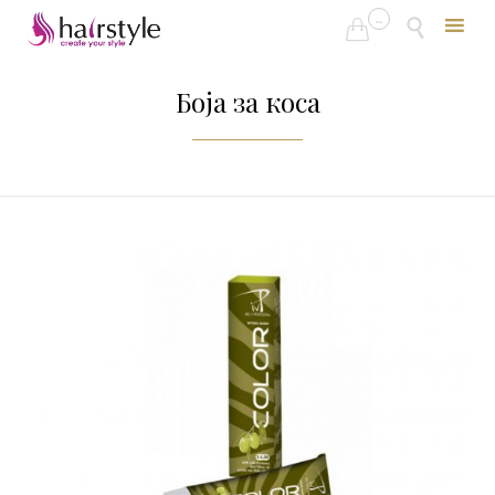
...


Skip
to
Боја за коса
content