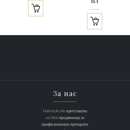
мл


За нас
Hairstyle.mk претставува
on-line продавница за
професионални препарати,