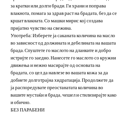
за кратки или долги бради. Ги храни и поправа
влакнота, помага за здрав раст на брадата, без да се
кршат влакната. Со машки мирис кој создава
пријатно чувство на свежина.
Употреба: Изберете ја саканата количина на масло
во зависност од должината и дебелината на вашата
брада. Спуштете го маслото на дланките и добро
истријте го заедно. Нанесете го маслото со кружни
движења и нежно масирајте од основата на
брадата, со цел да навлезе во вашата кожа за да
добиете долготрајна хидратација. Продолжете да
ја распоредувате преостанатата количина во
вашите мустаќи и брада, чешел и стилизирајте како
и обично.
БЕЗ ПАРАБЕНИ