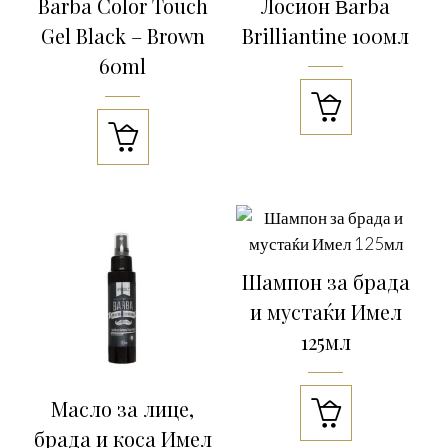
Barba Color Touch
Лосион Βarba
Gel Black – Brown
Brilliantine 100мл
60ml


Шампон за брада
и мустаќи Имел
125мл
Масло за лице,

брада и коса Имел