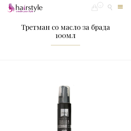
...


Skip
to
Третман со масло за брада
content
100мл