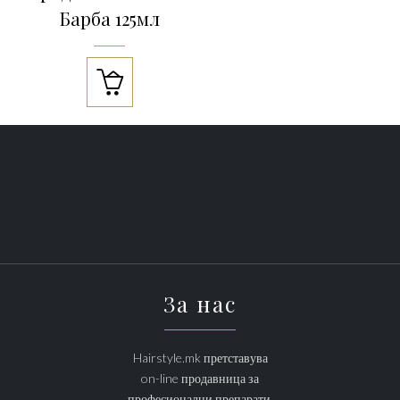
Барба 125мл

За нас
Hairstyle.mk претставува
on-line продавница за
професионални препарати,