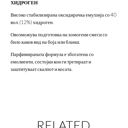
ХИДРОГЕН
Високо стабилизирана оксидирачка емулзија со 40
вол. (12%) хидроген.
Овозможува подготовка на хомогени смеси со
било каков вид на боја или бланш.
Парфимираната формула е збогатена со
емолиенти, состојки кои ги третираат и
заштитуваат скалпот и косата.
RELATED