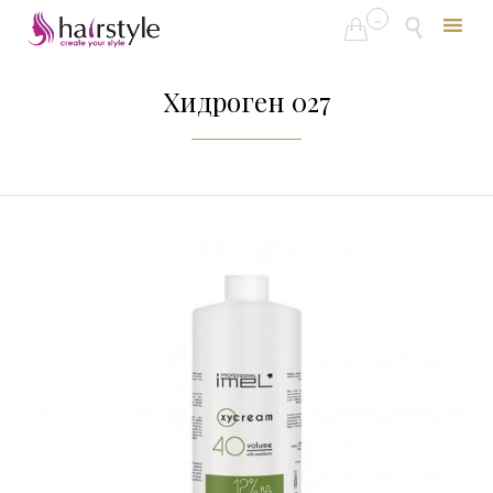
...


Skip
to
Хидроген 027
content