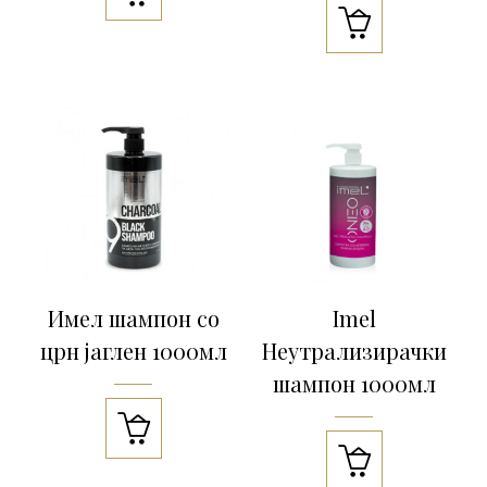

Имел шампон со
Imel
црн јаглен 1000мл
Неутрализирачки
шампон 1000мл

