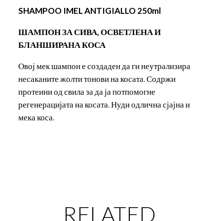
SHAMPOO IMEL ANTIGIALLO 250ml
ШАМПОН ЗА СИВА, ОСВЕТЛЕНА И
БЛАНШИРАНА КОСА
Овој мек шампон е создаден да ги неутрализира
несаканите жолти тонови на косата. Содржи
протеини од свила за да ја потпомогне
регенерацијата на косата. Нуди одлична сјајна и
мека коса.
RELATED