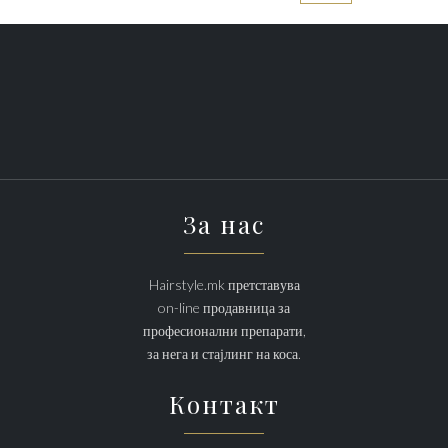
За нас
Hairstyle.mk претставува
on-line продавница за
професионални препарати,
за нега и стајлинг на коса.
Контакт