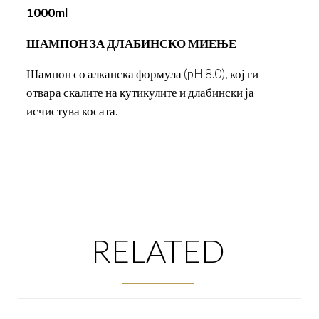
1000ml
ШАМПОН ЗА ДЛАБИНСКО МИЕЊЕ
Шампон со алканска формула (pH 8.0), кој ги
отвара скалите на кутикулите и длабински ја
исчистува косата.
RELATED