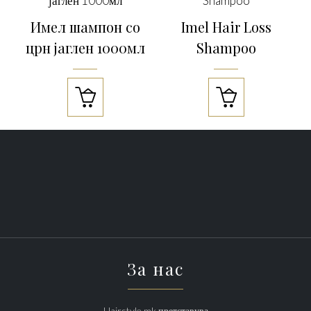
Имел шампон со
Imel Hair Loss
црн јаглен 1000мл
Shampoo


За нас
Hairstyle.mk претставува