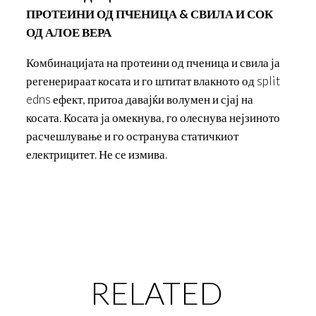
ПРОТЕИНИ ОД ПЧЕНИЦА
&
СВИЛА И СОК
ОД АЛОЕ ВЕРА
Комбинацијата на протеини од пченица и свила ја
регенерираат косата и го штитат влакното од split
edns ефект, притоа давајќи волумен и сјај на
косата. Косата ја омекнува, го олеснува нејзиното
расчешлување и го остранува статичкиот
електрицитет. Не се измива.
RELATED