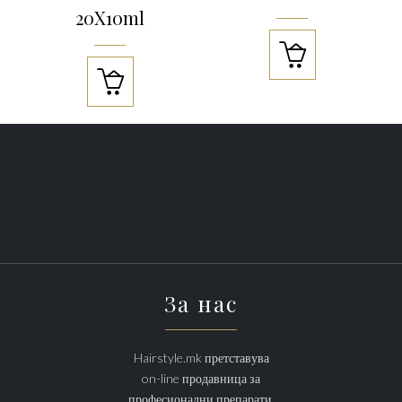
20X10ml


За нас
Hairstyle.mk претставува
on-line продавница за
професионални препарати,