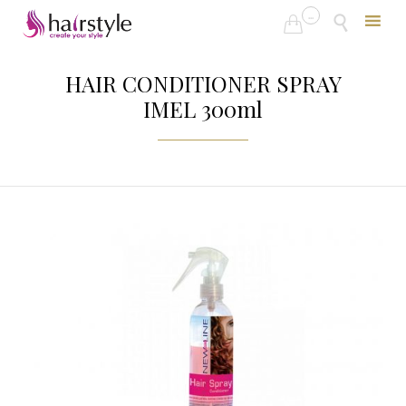
...


Skip
to
HAIR CONDITIONER SPRAY
content
IMEL 300ml